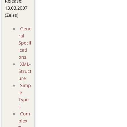
Release:
13.03.2007
(Zeiss)
Gene
ral
Specif
icati
ons
XML-
Struct
ure
Simp
le
Type
s
Com
plex