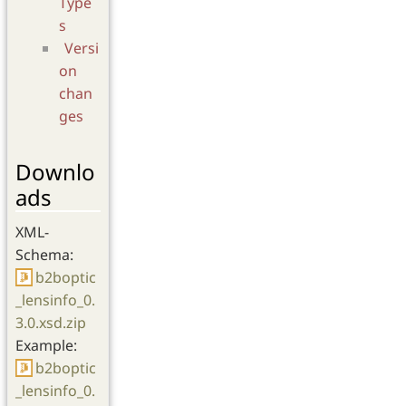
Type
s
Versi
on
chan
ges
Downlo
ads
XML-
Schema:
b2boptic
_lensinfo_0.
3.0.xsd.zip
Example:
b2boptic
_lensinfo_0.