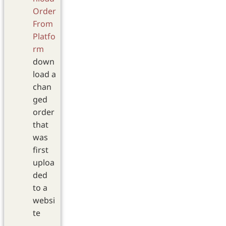
Order
From
Platfo
rm
down
load a
chan
ged
order
that
was
first
uploa
ded
to a
websi
te