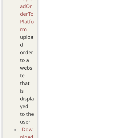
adOr
derTo
Platfo
rm
uploa
d
order
to a
websi
te
that
is
displa
yed
to the
user
Dow
nload