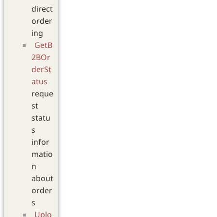
direct
order
ing
GetB
2BOr
derSt
atus
reque
st
statu
s
infor
matio
n
about
order
s
Uplo