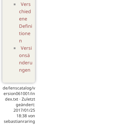
Vers
chied
ene
Defini
tione
n
Versi
onsä
nderu
ngen
de/lenscatalog/v
ersion061001/in
dex.txt
· Zuletzt
geändert:
2017/01/25
18:38
von
sebastianraring