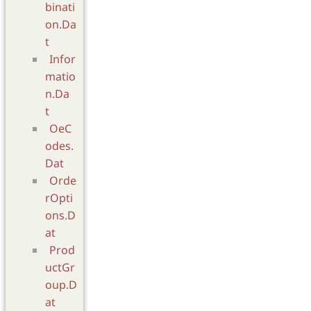
binati
on.Da
t
Infor
matio
n.Da
t
OeC
odes.
Dat
Orde
rOpti
ons.D
at
Prod
uctGr
oup.D
at