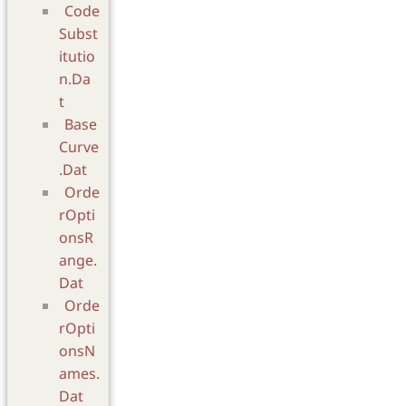
Code
Subst
itutio
n.Da
t
Base
Curve
.Dat
Orde
rOpti
onsR
ange.
Dat
Orde
rOpti
onsN
ames.
Dat