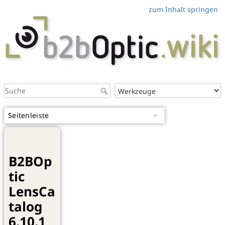
zum Inhalt springen
Seitenleiste
B2BOp
tic
LensCa
talog
6.10.1